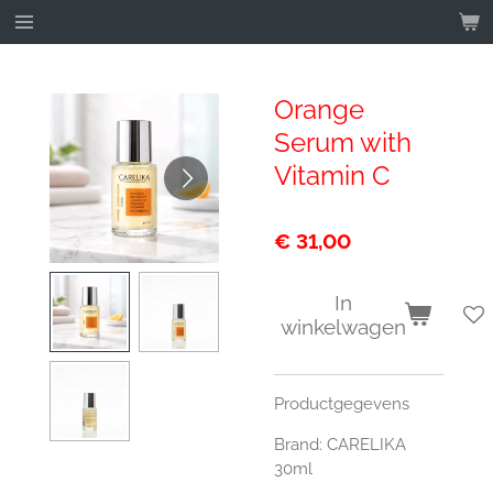
Ga
direct
naar
de
Orange
hoofdinhoud
Serum with
Vitamin C
€ 31,00
In
winkelwagen
Productgegevens
Brand:
CARELIKA
30ml