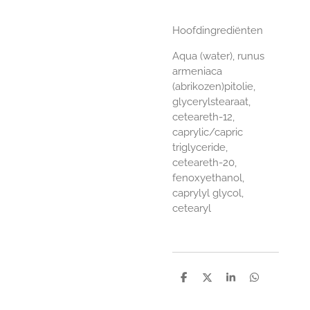
Hoofdingrediënten
Aqua (water), runus
armeniaca
(abrikozen)pitolie,
glycerylstearaat,
ceteareth-12,
caprylic/capric
triglyceride,
ceteareth-20,
fenoxyethanol,
caprylyl glycol,
cetearyl
D
D
S
D
e
e
h
e
l
e
a
l