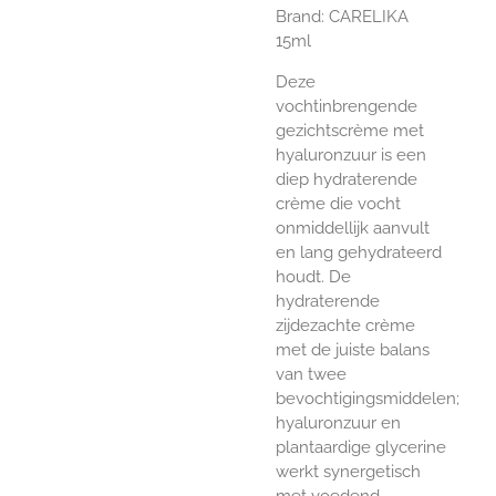
Brand:
CARELIKA
15ml
Deze
vochtinbrengende
gezichtscrème met
hyaluronzuur is een
diep hydraterende
crème die vocht
onmiddellijk aanvult
en lang gehydrateerd
houdt. De
hydraterende
zijdezachte crème
met de juiste balans
van twee
bevochtigingsmiddelen;
hyaluronzuur en
plantaardige glycerine
werkt synergetisch
met voedend