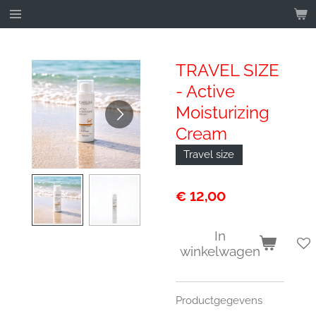
Ga
direct
naar
de
TRAVEL SIZE
hoofdinhoud
- Active
Moisturizing
Cream
Travel size
€ 12,00
In
winkelwagen
Productgegevens