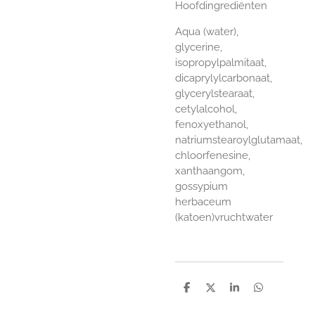
Hoofdingrediënten
Aqua (water),
glycerine,
isopropylpalmitaat,
dicaprylylcarbonaat,
glycerylstearaat,
cetylalcohol,
fenoxyethanol,
natriumstearoylglutamaat,
chloorfenesine,
xanthaangom,
gossypium
herbaceum
(katoen)vruchtwater
D
D
S
D
e
e
h
e
l
e
a
l