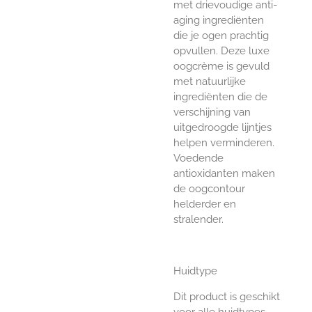
met drievoudige anti-
aging ingrediënten
die je ogen prachtig
opvullen. Deze luxe
oogcrème is gevuld
met natuurlijke
ingrediënten die de
verschijning van
uitgedroogde lijntjes
helpen verminderen.
Voedende
antioxidanten maken
de oogcontour
helderder en
stralender.
Huidtype
Dit product is geschikt
voor alle huidtypes.