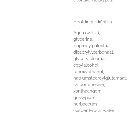
Hoofdingrediënten
Aqua (water),
glycerine,
isopropylpalmitaat,
dicaprylylcarbonaat,
glycerylstearaat,
cetylalcohol,
fenoxyethanol,
natriumstearoylglutamaat,
chloorfenesine,
xanthaangom,
gossypium
herbaceum
(katoen)vruchtwater