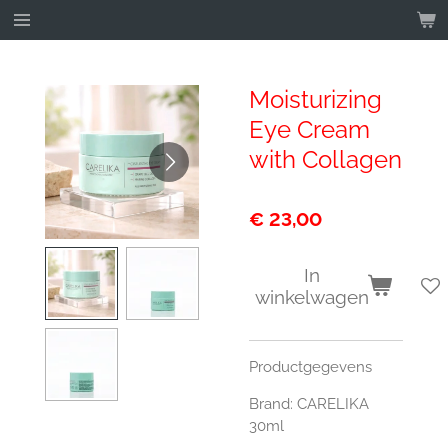
Ga
direct
naar
de
Moisturizing
hoofdinhoud
Eye Cream
with Collagen
€ 23,00
In
winkelwagen
Productgegevens
Brand:
CARELIKA
30ml