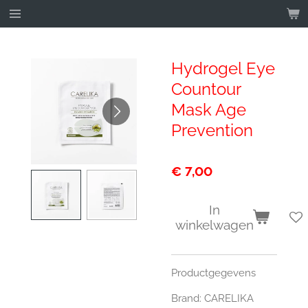
Ga
direct
naar
de
Hydrogel Eye
hoofdinhoud
Countour
Mask Age
Prevention
€ 7,00
In
winkelwagen
Productgegevens
Brand:
CARELIKA